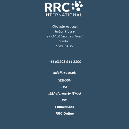
RRC International
Tuition House
27-37 St George's Road
London
SW19 4DS
+44 (0)208 944 3100
info@rrc.co.uk
NEBOSH
IOSH
ISEP (formerly IEMA)
ISO
Publications
RRC Online