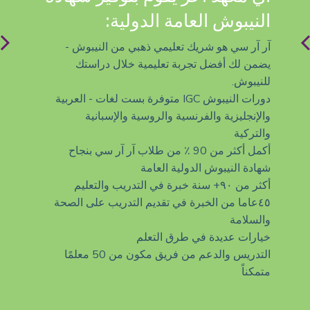
النيبوش العامة الدولية:
لام
الب
آر آر سي هو شريك تعليمي ذهبي من النيبوش -
يضمن لك أفضل تجربة تعليمية خلال دراستك
للنيبوش.
ال:
دورات النيبوش IGC متوفرة بست لغات - العربية
والإنجليزية والفرنسية والروسية والإسبانية
والتركية
الدر.
أكمل أكثر من 90 ٪ من طلاب آر آر سي بنجاح
شهادة النيبوش الدولية العامة
أكثر من ٩٠+ سنة خبرة في التدريب والتعليم
بالإض
٤٥عاما من الخبرة في تقديم التدريب على الصحة
والسلامة
تقيي
خيارات عديدة في طرق التعلم
التد
التدريس والدعم من فريق مكون من 50 معلمًا
العال
متمكناً