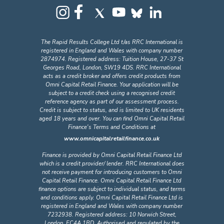
The Rapid Results College Ltd t/as RRC International is
registered in England and Wales with company number
2874974. Registered address: Tuition House, 27-37 St
Georges Road, London, SW19 4DS. RRC International
acts as a credit broker and offers credit products from
Omni Capital Retail Finance. Your application will be
subject to a credit check using a recognised credit
reference agency as part of our assessment process.
Credit is subject to status, and is limited to UK residents
aged 18 years and over. You can find Omni Capital Retail
Finance's Terms and Conditions at
www.omnicapitalretailfinance.co.uk
Finance is provided by Omni Capital Retail Finance Ltd
which is a credit provider/ lender. RRC International does
not receive payment for introducing customers to Omni
Capital Retail Finance. Omni Capital Retail Finance Ltd
finance options are subject to individual status, and terms
and conditions apply. Omni Capital Retail Finance Ltd is
registered in England and Wales with company number
7232938. Registered address: 10 Norwich Street,
London, EC4A 1BD. Authorised and regulated by the