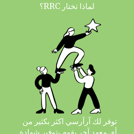
لماذا تختار RRC؟
توفر لك آرآرسي اكثر بكثير من
آرآ
أي معهد آخر يقوم بتوفير شهادة
قبل